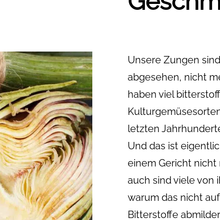
Geschm
Unsere Zungen sind 
abgesehen, nicht m
haben viel bittersto
Kulturgemüsesorten 
letzten Jahrhunder
Und das ist eigentli
einem Gericht nicht 
auch sind viele von
warum das nicht auf al
Bitterstoffe abmild