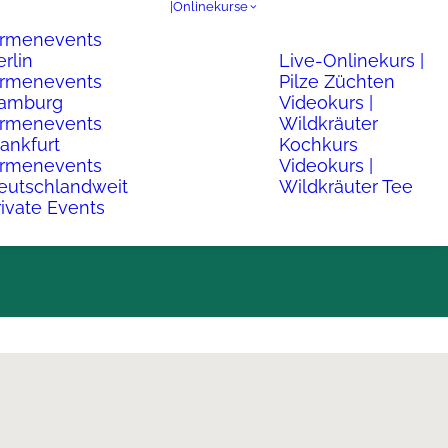
|Onlinekurse
irmenevents
erlin
Live-Onlinekurs |
irmenevents
Pilze Züchten
amburg
Videokurs |
irmenevents
Wildkräuter
rankfurt
Kochkurs
irmenevents
Videokurs |
eutschlandweit
Wildkräuter Tee
rivate Events