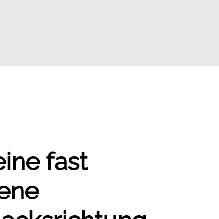
eine fast
ene