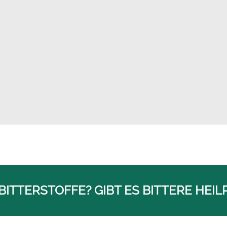
Essbare Blüten Samen – Wil
4,50
€
BITTERSTOFFE? GIBT ES BITTERE HEI