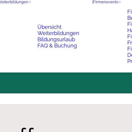
Weiterbildungen
|Firmenevents
F
B
F
Übersicht
H
Weiterbildungen
F
Bildungsurlaub
F
FAQ & Buchung
F
D
P