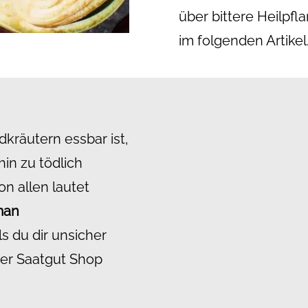
über bittere Heilpfl
im folgenden Artikel
kräutern essbar ist,
hin zu tödlich
on allen lautet
man
ls du dir unsicher
ter Saatgut Shop