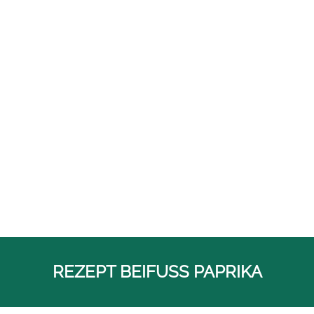
Inhalte:
Weitere Familien,
Bestimmungsschlüssel, Ökologie,
Artenkenntnis
Online:
13.9. |
Präsenz:
15.-19.9.2026 &
19.-20.2.2027
Preis:
890 € |
Ort:
Berlin
MEHR INFOS
REZEPT BEIFUSS PAPRIKA