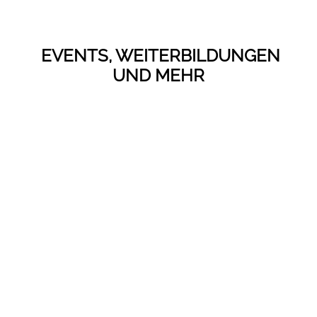
EVENTS, WEITERBILDUNGEN
UND MEHR
IN DEN WARENKORB
Wildkräuter Tee Online Kurs (Videokurs)