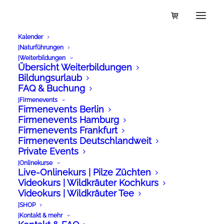
Kalender
|Naturführungen
WALDSAMKEIT
|Weiterbildungen
Übersicht Weiterbildungen
Wildkräuterseminar:
Bildungsurlaub
FAQ & Buchung
Die mehrtägige
|Firmenevents
Firmenevents Berlin
Weiterbildung
Firmenevents Hamburg
Firmenevents Frankfurt
„Wildkräuter für
Firmenevents Deutschlandweit
Private Events
Einsteiger“
|Onlinekurse
Live-Onlinekurs | Pilze Züchten
Videokurs | Wildkräuter Kochkurs
Videokurs | Wildkräuter Tee
|SHOP
|Kontakt & mehr