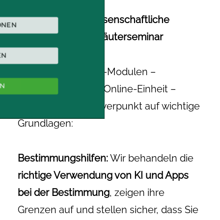
Theorie & naturwissenschaftliche
ONEN
Grundlagen Wildkräuterseminar
EN
In unseren Theorie-Modulen –
EN
beginnend mit der Online-Einheit –
legen wir den Schwerpunkt auf wichtige
Grundlagen:
Bestimmungshilfen:
Wir behandeln die
richtige Verwendung von KI und Apps
bei der Bestimmung
, zeigen ihre
Grenzen auf und stellen sicher, dass Sie