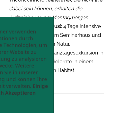
dabei sein können, erhalten die
Aufzeichnung am Montagmorgen.
Tag 2–5 (Seminarhaus):
4 Tage intensive
tner verwenden
Praxis und Theorie im Seminarhaus und
ationen durch
in der umgebenden Natur.
e Technologien, um
erer Website zu
Tag 6 (Exkursion):
Ganztagesexkursion in
zung zu analysieren
der Natur, um das Gelernte in einem
wecke. Weitere
neuen, spannenden Habitat
n Sie in unserer
ng und können Ihre
anzuwenden.
it verwalten.
Einige
ch Akzeptieren
Inhalte