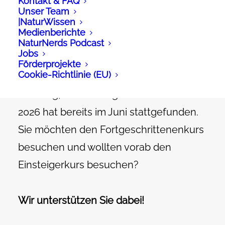
Sechstägiges
Kontakt & FAQ
Unser Team
Wildkräuterseminar -
|NaturWissen
Grundlagen der sicheren
Medienberichte
Bestimmung von Pflanzen
NaturNerds Podcast
Jobs
Förderprojekte
Cookie-Richtlinie (EU)
Achtung, der Einsteigerkurs Wildkräuter
2026 hat bereits im Juni stattgefunden.
Sie möchten den Fortgeschrittenenkurs
besuchen und wollten vorab den
Einsteigerkurs besuchen?
Wir unterstützen Sie dabei!