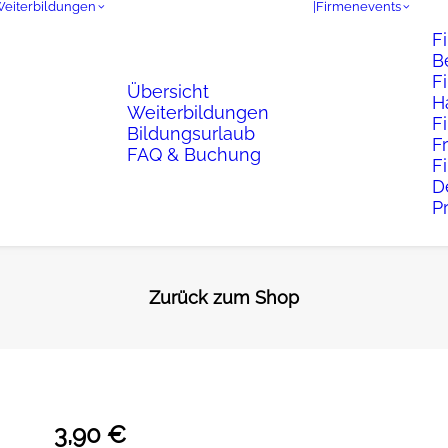
Weiterbildungen
|Firmenevents
F
B
F
Übersicht
H
Weiterbildungen
F
Bildungsurlaub
F
FAQ & Buchung
F
D
P
Zurück zum Shop
3,90
€