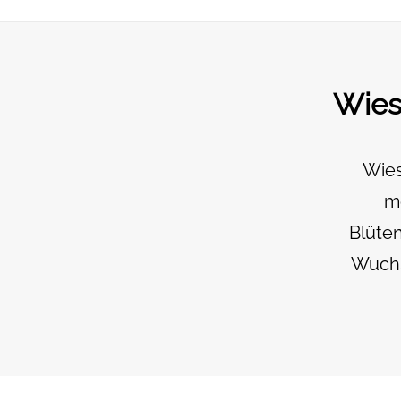
Wies
Wies
me
Blüte
Wuchs