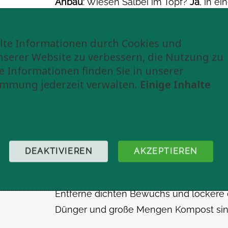
Anbau
: Wiesen Salbei im Topf?
Ja
, in e
| im Beet/Garten?
Ja
| Reicht bei dicht
für eine größere Fläche.
te Informationen durch Cookies und
nserer Website zu verbessern, die Nutzung zu
e Informationen finden Sie in unserer
immung jederzeit verwalten.
Einige Inhalte
Anbau Wiesen Salbei Anl
Schritt 1: Wähle einen geeigneten Stand
Vollsonnige, warme Standorte auf mäßig
DEAKTIVIEREN
AKZEPTIEREN
schattige Standorte sind weniger geeign
Schritt 2: Vorbereitung des Bodens
Entferne dichten Bewuchs und lockere 
Dünger und große Mengen Kompost sind 