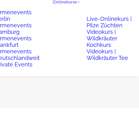
|Onlinekurse
irmenevents
erlin
Live-Onlinekurs |
irmenevents
Pilze Züchten
amburg
Videokurs |
irmenevents
Wildkräuter
rankfurt
Kochkurs
irmenevents
Videokurs |
eutschlandweit
Wildkräuter Tee
rivate Events