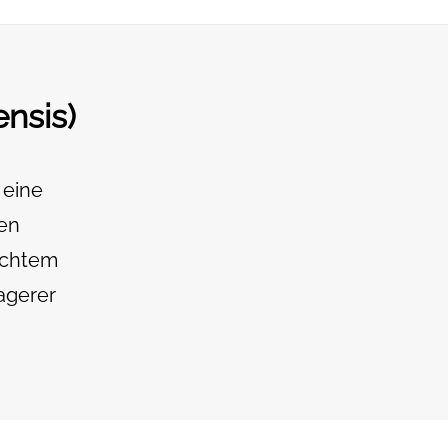
nsis)
 eine
uen
echtem
agerer