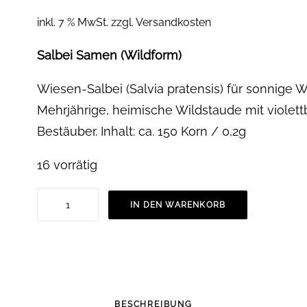
inkl. 7 % MwSt.
zzgl.
Versandkosten
Salbei Samen (Wildform)
Wiesen-Salbei (Salvia pratensis) für sonnige 
Mehrjährige, heimische Wildstaude mit violet
Bestäuber. Inhalt: ca. 150 Korn / 0,2g
16 vorrätig
Wiesen
IN DEN WARENKORB
Salbei
Samen
-
Wildkräuter
Saatgut
BESCHREIBUNG