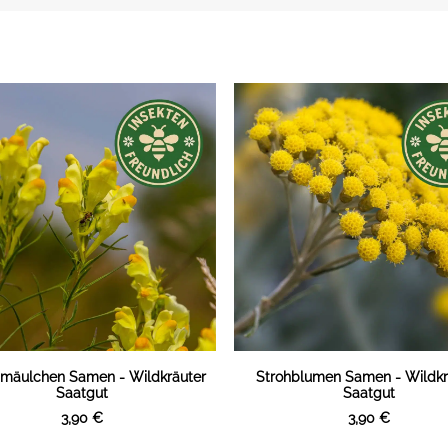
mäulchen Samen - Wildkräuter
Strohblumen Samen - Wildkr
IN DEN WARENKORB
IN DEN WARENKORB
Saatgut
Saatgut
3,90
€
3,90
€