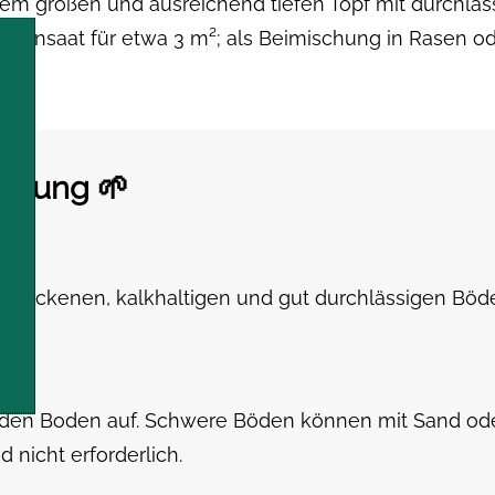
inem großen und ausreichend tiefen Topf mit durchlä
er Reinsaat für etwa 3 m²; als Beimischung in Rasen
eitung 🌱
ort
 trockenen, kalkhaltigen und gut durchlässigen Böd
et.
den Boden auf. Schwere Böden können mit Sand ode
nicht erforderlich.