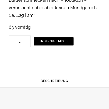
Blätter schmecken nach Knoblauch –
verursacht dabei aber keinen Mundgeruch.
Ca. 1,2g | 2m²
63 vorrätig
Knoblauchsrauke
IN DEN WARENKORB
Samen
-
Wildkräuter
Saatgut
Menge
BESCHREIBUNG