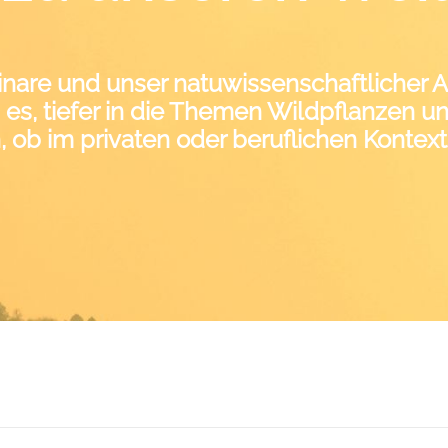
nare und unser natuwissenschaftlicher 
es, tiefer in die Themen Wildpflanzen un
, ob im privaten oder beruflichen Kontext