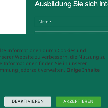
Ausbildung Sie sich int
te Informationen durch Cookies und
nserer Website zu verbessern, die Nutzung zu
e Informationen finden Sie in unserer
Spamschutz: Was ist kleiner? 1 oder
immung jederzeit verwalten.
Einige Inhalte
Für folgende Weiterbildungen intere
2026
2027
Wildkräuter f
DEAKTIVIEREN
AKZEPTIEREN
Pilze für Fortgeschrittene
Wi