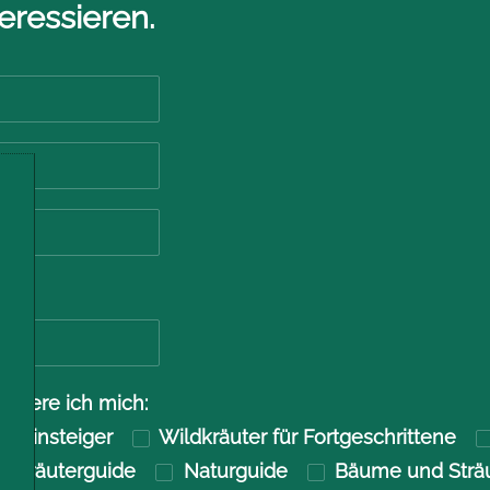
eressieren.
 2?
ssiere ich mich:
ür Einsteiger
Wildkräuter für Fortgeschrittene
ldkräuterguide
Naturguide
Bäume und Strä