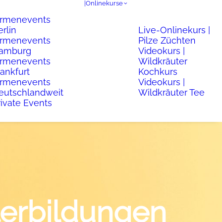
|Onlinekurse
irmenevents
erlin
Live-Onlinekurs |
irmenevents
Pilze Züchten
amburg
Videokurs |
irmenevents
Wildkräuter
rankfurt
Kochkurs
irmenevents
Videokurs |
eutschlandweit
Wildkräuter Tee
rivate Events
erbildungen