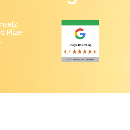
Ansatz
d Pilze
.