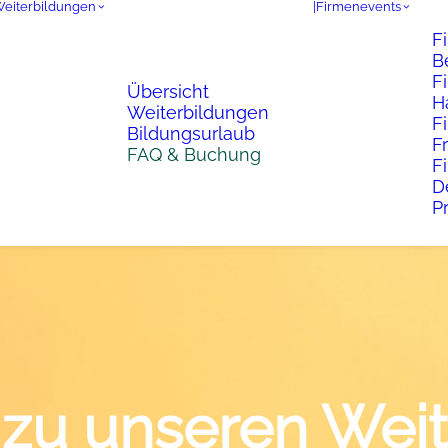
Weiterbildungen
|Firmenevents
F
B
F
Übersicht
H
Weiterbildungen
F
Bildungsurlaub
F
FAQ & Buchung
F
D
P
zu unseren Weit