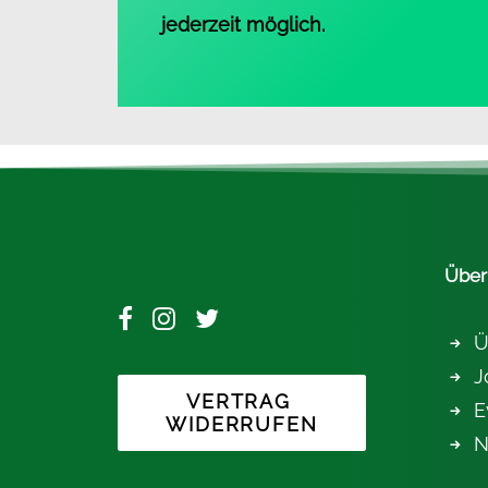
jederzeit möglich.
Über
Ü
J
VERTRAG 
E
WIDERRUFEN
N